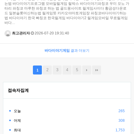
는법 바다이야기프로그램 모바일릴게임 릴박스 바다이야기파칭코 우미 모노 가
타리 파칭코 마루한 파칭코 하는 법 골드몽사이트 릴게임사이다 황금성다운로
드 일본슬롯머신하는법 릴게임뜻 카카오야마토게임장 파칭코바다이야기하는
법 바다이야기 한국 빠칭코 한국릴게임 바다이야기2 릴게임모바일 무료릴게임
바다…
최고관리자
2026-07-20 19:31:40
바다이야기게임
결과 더보기
2
3
4
5
1
접속자집계
오늘
265
어제
308
최대
1,753