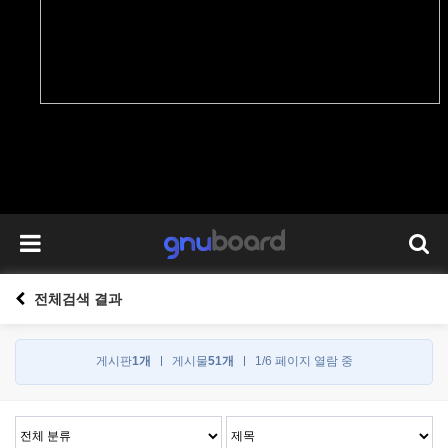
전체검색 결과
게시판
1개
게시물
51개
1/6 페이지 열람 중