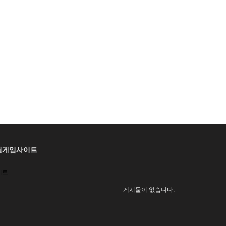
릴게임사이트
이트
게시물이 없습니다.