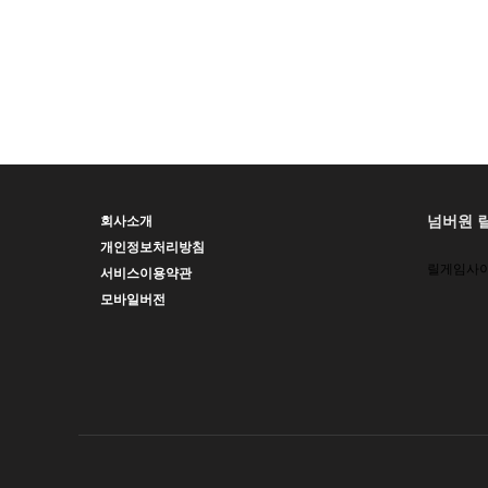
넘버원 
회사소개
개인정보처리방침
릴게임사
서비스이용약관
모바일버전