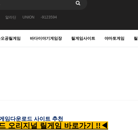
알라딘
UNION
-9123594
손오공릴게임
바다이야기게임장
릴게임사이트
야마토게임
릴
게임다운로드 사이트 추천
 오리지널 릴게임 바로가기 !!◀